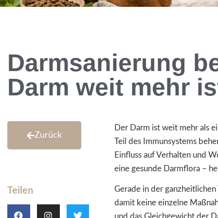
Darmsanierung be
Darm weit mehr is
Der Darm ist weit mehr als e
Zurück
Teil des Immunsystems beher
Einfluss auf Verhalten und W
eine gesunde Darmflora – heu
Gerade in der ganzheitlichen
Teilen
damit keine einzelne Maßnahm
und das Gleichgewicht der D