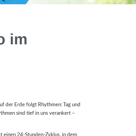
o im
n auf der Erde folgt Rhythmen: Tag und
hmen sind tief in uns verankert –
bt einen 24-Stunden-Zyklus, in dem