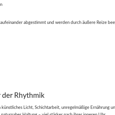
en
d aufeinander abgestimmt und werden durch äußere Reize beein
r der Rhythmik
ünstliches Licht, Schichtarbeit, unregelmäßige Ernährung und
 naturnaher Haltung – viel stärker nach ihrer inneren Uhr.