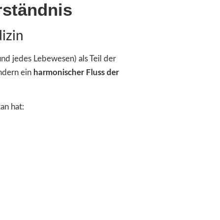
rständnis
izin
nd jedes Lebewesen) als Teil der
ndern ein
harmonischer Fluss der
an hat: