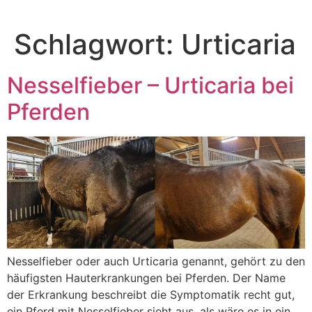
Zum
Inhalt
Schlagwort:
Urticaria
springen
Nesselfieber – Urticaria bei
Pferden
Nesselfieber oder auch Urticaria genannt, gehört zu den
häufigsten Hauterkrankungen bei Pferden. Der Name
der Erkrankung beschreibt die Symptomatik recht gut,
ein Pferd mit Nesselfieber sieht aus, als wäre es in ein